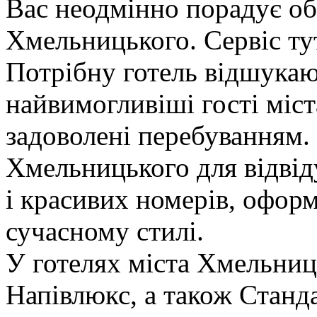
Вас неодмінно порадує об
Хмельницького. Сервіс тут
Потрібну готель відшукают
найвимогливіші гості міст
задоволені перебуванням.
Хмельницького для відвіду
і красивих номерів, офор
сучасному стилі.
У готелях міста Хмельниц
Напівлюкс, а також Станда