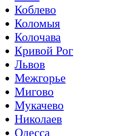
Коблево
Коломыя
Колочава
Кривой Рог
Львов
Межгорье
Мигово
Мукачево
Николаев
Одесса