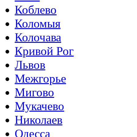
Коблево
Коломыя
Колочава
Кривой Рог
Львов
Межгорье
Мигово
Мукачево
Николаев
Одесса