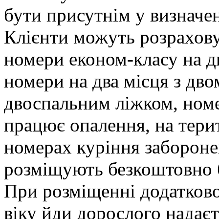
бути присутнім у визначе
Клієнти можуть розрахову
номери економ-класу на дв
номери на два місця з дв
двоспальним ліжком, номе
працює опалення, на терит
номерах куріння заборонен
розміщують безкоштовно б
При розміщенні додатково
віку йди дорослого надаєт