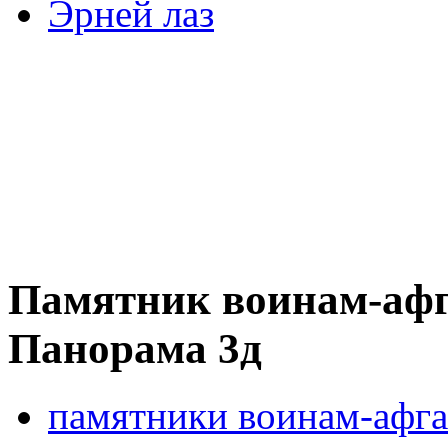
Эрней лаз
Памятник воинам-афг
Панорама 3д
памятники воинам-афг