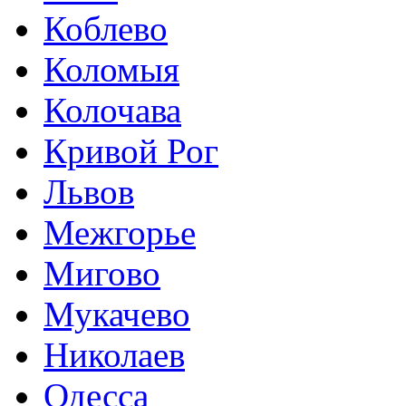
Коблево
Коломыя
Колочава
Кривой Рог
Львов
Межгорье
Мигово
Мукачево
Николаев
Одесса