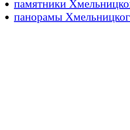
памятники Хмельницко
панорамы Хмельницког