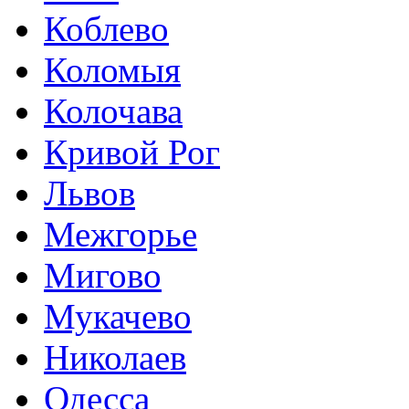
Коблево
Коломыя
Колочава
Кривой Рог
Львов
Межгорье
Мигово
Мукачево
Николаев
Одесса