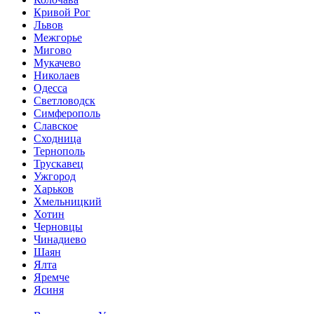
Кривой Рог
Львов
Межгорье
Мигово
Мукачево
Николаев
Одесса
Светловодск
Симферополь
Славское
Сходница
Тернополь
Трускавец
Ужгород
Харьков
Хмельницкий
Хотин
Черновцы
Чинадиево
Шаян
Ялта
Яремче
Ясиня