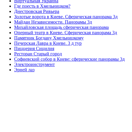
Виртуальная Украина
Где поесть в Хмельницком?
Днестровская Ривьера
Золотые ворота в Киеве. Сферическая панорама 3д
Майдан Независимости. Панорамы 3д
Михайловская площадь сферическая панорама
Оперный театр в Киеве. Сферическая панорама 3д
Памятник Богдану Хмельницкому
Печерская Лавра в Киеве. 3 д тур
Пиццерия Сицилия
Ресторан Старый город
Софиевский собор в Киеве: сферические панорамы 3д
Электроинструмент
Эрней лаз