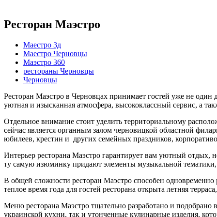
Ресторан Маэстро
Маестро 3д
Маестро Черновцы
Маэстро 360
рестораны Черновцы
Черновцы
Ресторан Маэстро в Черновцах принимает гостей уже не один де
уютная и изысканная атмосфера, высококлассный сервис, а та
Отдельное внимание стоит уделить территориальному располож
сейчас является органным залом черновицкой областной филар
юбилеев, крестин и других семейных праздников, корпоративо
Интерьер ресторана Маэстро гарантирует вам уютный отдых, н
ту самую изюминку придают элементы музыкальной тематики, 
В общей сложности ресторан Маэстро способен одновременно раз
теплое время года для гостей ресторана открыта летняя террас
Меню ресторана Маэстро тщательно разработано и подобрано 
украинской кухни, так и утонченные кулинарные изделия, кот