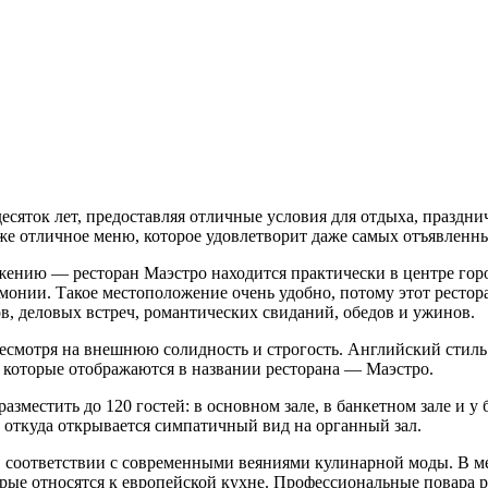
сяток лет, предоставляя отличные условия для отдыха, празднич
кже отличное меню, которое удовлетворит даже самых отъявленн
ению — ресторан Маэстро находится практически в центре горо
монии. Такое местоположение очень удобно, потому этот рестор
в, деловых встреч, романтических свиданий, обедов и ужинов.
есмотря на внешнюю солидность и строгость. Английский стиль 
которые отображаются в названии ресторана — Маэстро.
местить до 120 гостей: в основном зале, в банкетном зале и у б
а, откуда открывается симпатичный вид на органный зал.
в соответствии с современными веяниями кулинарной моды. В 
орые относятся к европейской кухне. Профессиональные повара