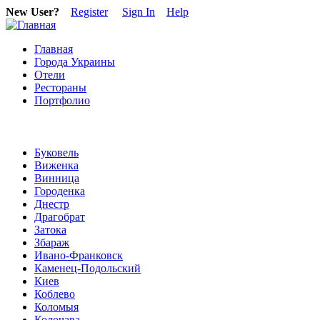
New User?
Register
Sign In
Help
Главная
Города Украины
Отели
Рестораны
Портфолио
Буковель
Виженка
Винница
Городенка
Днестр
Драгобрат
Затока
Збараж
Ивано-Франковск
Каменец-Подольский
Киев
Коблево
Коломыя
Колочава