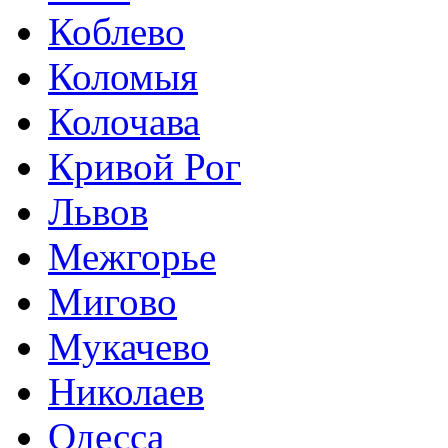
Коблево
Коломыя
Колочава
Кривой Рог
Львов
Межгорье
Мигово
Мукачево
Николаев
Одесса