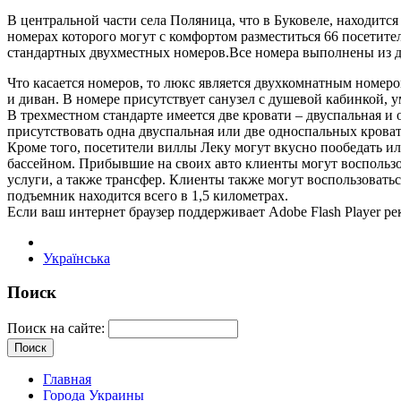
В центральной части села Поляница, что в Буковеле, находится 
номерах которого могут с комфортом разместиться 66 посетит
стандартных двухместных номеров.Все номера выполнены из де
Что касается номеров, то люкс является двухкомнатным номером
и диван. В номере присутствует санузел с душевой кабинкой, 
В трехместном стандарте имеется две кровати – двуспальная и
присутствовать одна двуспальная или две односпальных кроват
Кроме того, посетители виллы Леку могут вкусно пообедать или
бассейном. Прибывшие на своих авто клиенты могут воспольз
услуги, а также трансфер. Клиенты также могут воспользоват
подъемник находится всего в 1,5 километрах.
Если ваш интернет браузер поддерживает Adobe Flash Player 
Українська
Поиск
Поиск на сайте:
Главная
Города Украины