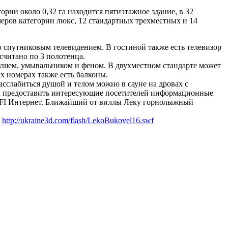
тории около 0,32 га находится пятиэтажное здание, в 32
еров категории люкс, 12 стандартных трехместных и 14
со спутниковым телевидением. В гостиной также есть телевизор
считано по 3 полотенца.
 душем, умывальником и феном. В двухместном стандарте может
х номерах также есть балконы.
асслабиться душой и телом можно в сауне на дровах с
ды предоставить интересующие посетителей информационные
WI-FI Интернет. Ближайший от виллы Леку горнолыжный
у
http://ukraine3d.com/flash/LekoBukovel16.swf