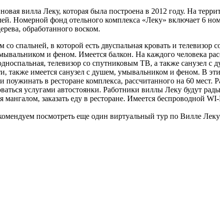
новая вилла Леку, которая была построена в 2012 году. На терри
елей. Номерной фонд отельного комплекса «Леку» включает 6 ном
рева, обработанного воском.
 со спальней, в которой есть двуспальная кровать и телевизор 
умывальником и феном. Имеется балкон. На каждого человека рас
 односпальная, телевизор со спутниковым ТВ, а также санузел с
и, также имеется санузел с душем, умывальником и феном. В эти
 поужинать в ресторане комплекса, рассчитанного на 60 мест. Р
оваться услугами автостоянки. Работники виллы Леку будут ра
ься мангалом, заказать еду в ресторане. Имеется беспроводной 
рекомендуем посмотреть еще один виртуальный тур по Вилле Лек