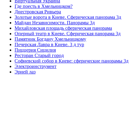
Виртуальная Украина
Где поесть в Хмельницком?
Днестровская Ривьера
Золотые ворота в Киеве. Сферическая панорама 3д
Майдан Независимости. Панорамы 3д
Михайловская площадь сферическая панорама
Оперный театр в Киеве. Сферическая панорама 3д
Памятник Богдану Хмельницкому
Печерская Лавра в Киеве. 3 д тур
Пиццерия Сицилия
Ресторан Старый город
Софиевский собор в Киеве: сферические панорамы 3д
Электроинструмент
Эрней лаз