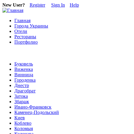
New User?
Register
Sign In
Help
Главная
Города Украины
Отели
Рестораны
Портфолио
Буковель
Виженка
Винница
Городенка
Днестр
Драгобрат
Затока
Збараж
Ивано-Франковск
Каменец-Подольский
Киев
Коблево
Коломыя
Колочава