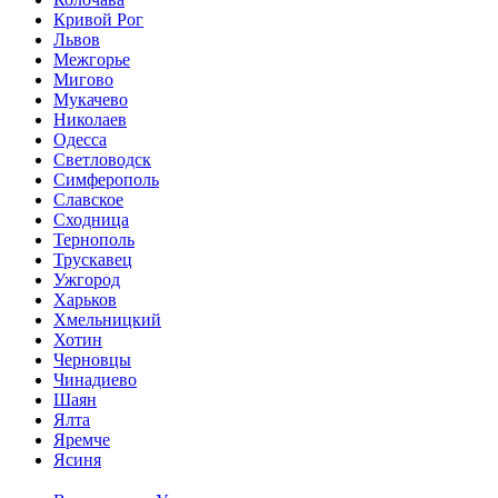
Кривой Рог
Львов
Межгорье
Мигово
Мукачево
Николаев
Одесса
Светловодск
Симферополь
Славское
Сходница
Тернополь
Трускавец
Ужгород
Харьков
Хмельницкий
Хотин
Черновцы
Чинадиево
Шаян
Ялта
Яремче
Ясиня