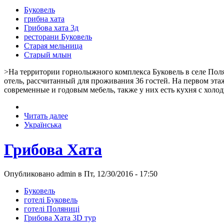
Буковель
грибна хата
Грибова хата 3д
ресторани Буковель
Старая мельница
Старый млын
>На территории горнолыжного комплекса Буковель в селе Пол
отель, рассчитанный для проживания 36 гостей. На первом эт
современные и годовым мебель, также у них есть кухня с холо
Читать далее
Українська
Грибова Хата
Опубликовано admin в Пт, 12/30/2016 - 17:50
Буковель
готелі Буковель
готелі Поляниці
Грибова Хата 3D тур