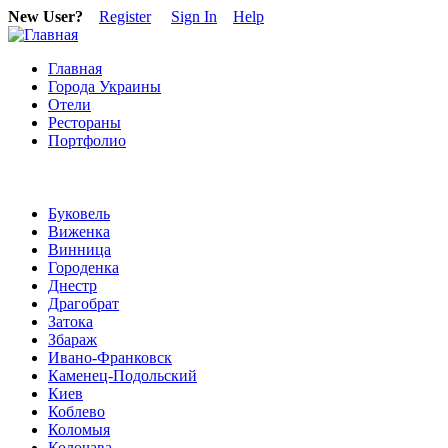
New User?
Register
Sign In
Help
Главная
Города Украины
Отели
Рестораны
Портфолио
Буковель
Виженка
Винница
Городенка
Днестр
Драгобрат
Затока
Збараж
Ивано-Франковск
Каменец-Подольский
Киев
Коблево
Коломыя
Колочава