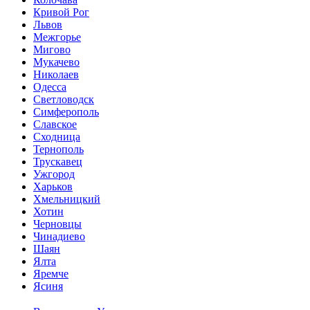
Кривой Рог
Львов
Межгорье
Мигово
Мукачево
Николаев
Одесса
Светловодск
Симферополь
Славское
Сходница
Тернополь
Трускавец
Ужгород
Харьков
Хмельницкий
Хотин
Черновцы
Чинадиево
Шаян
Ялта
Яремче
Ясиня