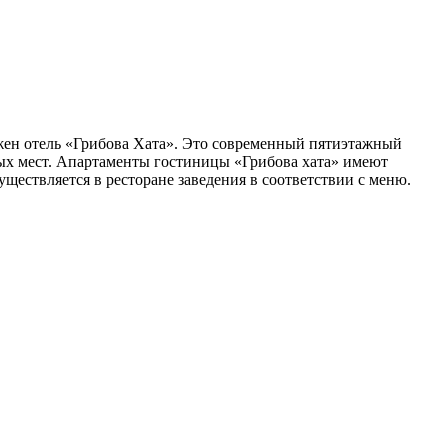
жен отель «Грибова Хата». Это современный пятиэтажный
ных мест. Апартаменты гостиницы «Грибова хата» имеют
ществляется в ресторане заведения в соответствии с меню.