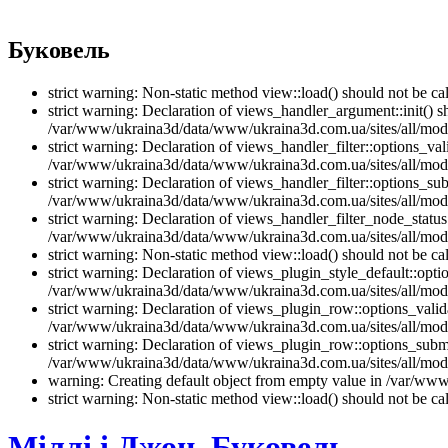
Буковель
strict warning: Non-static method view::load() should not be 
strict warning: Declaration of views_handler_argument::init() 
/var/www/ukraina3d/data/www/ukraina3d.com.ua/sites/all/modu
strict warning: Declaration of views_handler_filter::options_v
/var/www/ukraina3d/data/www/ukraina3d.com.ua/sites/all/modul
strict warning: Declaration of views_handler_filter::options_s
/var/www/ukraina3d/data/www/ukraina3d.com.ua/sites/all/modul
strict warning: Declaration of views_handler_filter_node_stat
/var/www/ukraina3d/data/www/ukraina3d.com.ua/sites/all/modul
strict warning: Non-static method view::load() should not be 
strict warning: Declaration of views_plugin_style_default::opti
/var/www/ukraina3d/data/www/ukraina3d.com.ua/sites/all/modul
strict warning: Declaration of views_plugin_row::options_vali
/var/www/ukraina3d/data/www/ukraina3d.com.ua/sites/all/modu
strict warning: Declaration of views_plugin_row::options_sub
/var/www/ukraina3d/data/www/ukraina3d.com.ua/sites/all/modu
warning: Creating default object from empty value in /var/www/
strict warning: Non-static method view::load() should not be 
Міллі і Джон, Буковель