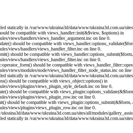
called statically in /var/www/ukraina3d/data/www/ukraina3d.com.ua/site
should be compatible with views_handler::init(&$view, $options) in
les/views/handlers/views_handler_argument.inc on line 0.
alidate() should be compatible with views_handler::options_validate($fo
es/views/handlers/views_handler_filter.inc on line 0.
ubmit() should be compatible with views_handler::options_submit($form
es/views/handlers/views_handler_filter.inc on line 0.
us::operator_form() should be compatible with views_handler_filter::op
es/views/modules/node/views_handler_filter_node_status.inc on line 
called statically in /var/www/ukraina3d/data/www/ukraina3d.com.ua/site
ons() should be compatible with views_object::options() in
es/views/plugins/views_plugin_style_default.inc on line 0.
date() should be compatible with views_plugin::options_validate(&$for
les/views/plugins/views_plugin_row.inc on line 0.
mit() should be compatible with views_plugin::options_submit(&$form, 
les/views/plugins/views_plugin_row.inc on line 0.
ukraina3d/data/www/ukraina3d.com.ua/sites/all/modules/gallery_assist/g
called statically in /var/www/ukraina3d/data/www/ukraina3d.com.ua/site