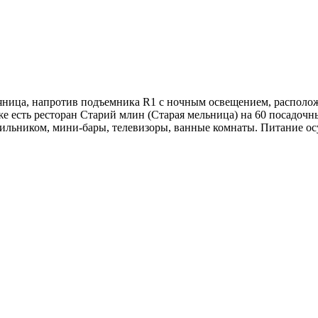
яница, напротив подъемника R1 с ночным освещением, располо
аже есть ресторан Старий млин (Старая мельница) на 60 посадоч
дильником, мини-бары, телевизоры, ванные комнаты. Питание осу