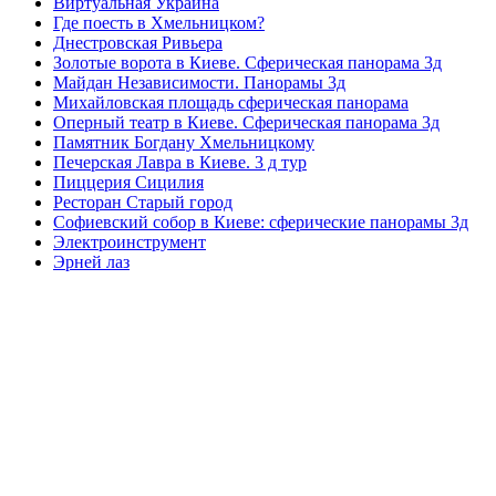
Виртуальная Украина
Где поесть в Хмельницком?
Днестровская Ривьера
Золотые ворота в Киеве. Сферическая панорама 3д
Майдан Независимости. Панорамы 3д
Михайловская площадь сферическая панорама
Оперный театр в Киеве. Сферическая панорама 3д
Памятник Богдану Хмельницкому
Печерская Лавра в Киеве. 3 д тур
Пиццерия Сицилия
Ресторан Старый город
Софиевский собор в Киеве: сферические панорамы 3д
Электроинструмент
Эрней лаз