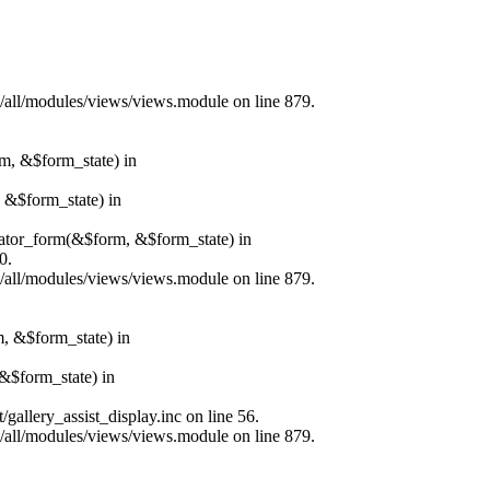
s/all/modules/views/views.module on line 879.
rm, &$form_state) in
, &$form_state) in
erator_form(&$form, &$form_state) in
0.
s/all/modules/views/views.module on line 879.
m, &$form_state) in
&$form_state) in
allery_assist_display.inc on line 56.
s/all/modules/views/views.module on line 879.