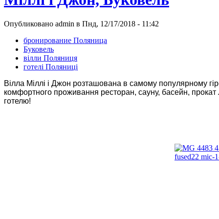
Опубликовано admin в Пнд, 12/17/2018 - 11:42
бронирование Поляница
Буковель
вілли Поляниця
готелі Поляниці
Вілла Міллі і Джон розташована в самому популярному гірс
комфортного проживання ресторан, сауну, басейн, прокат л
готелю!