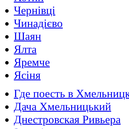
Чернівці
Чинадієво
Шаян
Ялта
Яремче
Ясіня
Где поесть в Хмельниц
Дача Хмельницький
Днестровская Ривьера