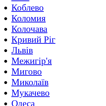
Коблево
Коломия
Колочава
Кривий Ріг
Львів
Межигір'я
Мигово
Миколаїв
Мукачево
Одеса