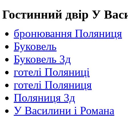
Гостинний двір У Вас
бронювання Поляниця
Буковель
Буковель 3д
готелі Поляниці
готелі Поляниця
Поляниця 3д
У Василини і Романа