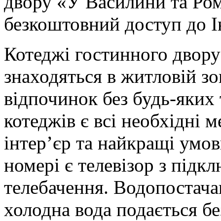
двору «У Василини та Ро
безкоштовний доступ до Ін
Котеджі гостинного двор
знаходяться в житловій зо
відпочинок без будь-яких
котеджів є всі необхідні 
інтер’єр та найкращі умо
номері є телевізор з під
телебачення. Водопостача
холодна вода подається бе