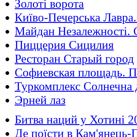
Золоті ворота
Київо-Печерська Лавра.
Майдан Незалежності. 
Пиццерия Сицилия
Ресторан Старый город
Софиевская площадь. П
Туркомплекс Солнечна 
Эрней лаз
Битва наций у Хотині 2
Де поїсти в Кам'янець-