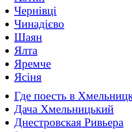
Чернівці
Чинадієво
Шаян
Ялта
Яремче
Ясіня
Где поесть в Хмельниц
Дача Хмельницький
Днестровская Ривьера