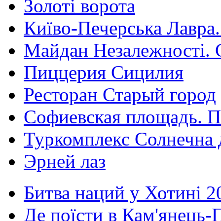
Золоті ворота
Київо-Печерська Лавра.
Майдан Незалежності. 
Пиццерия Сицилия
Ресторан Старый город
Софиевская площадь. П
Туркомплекс Солнечна 
Эрней лаз
Битва наций у Хотині 2
Де поїсти в Кам'янець-