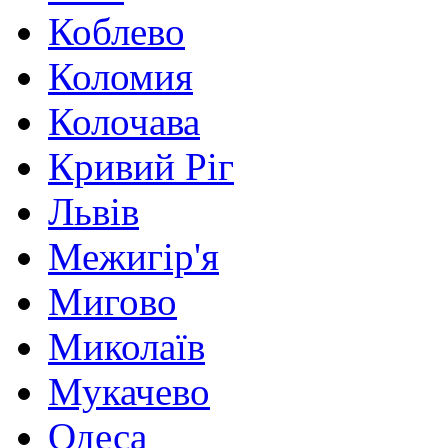
Коблево
Коломия
Колочава
Кривий Ріг
Львів
Межигір'я
Мигово
Миколаїв
Мукачево
Одеса