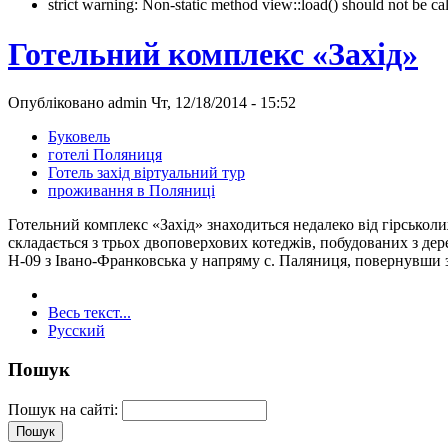
strict warning: Non-static method view::load() should not be 
Готельний комплекс «Захід»
Опубліковано admin Чт, 12/18/2014 - 15:52
Буковель
готелі Поляниця
Готель захід віртуальний тур
проживання в Поляниці
Готельний комплекс «Захід» знаходиться недалеко від гірськоли
складається з трьох двоповерхових котеджів, побудованих з дер
Н-09 з Івано-Франковська у напряму с. Паляниця, повернувши з
Весь текст...
Русский
Пошук
Пошук на сайті: