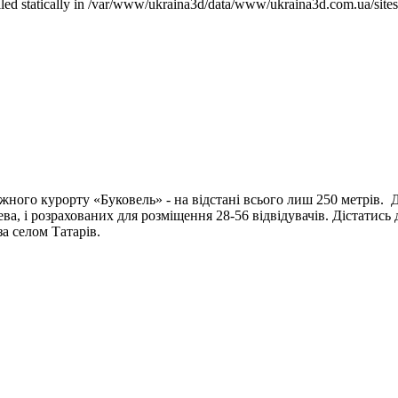
called statically in /var/www/ukraina3d/data/www/ukraina3d.com.ua/site
жного курорту «Буковель» - на відстані всього лиш 250 метрів. 
ева, і розрахованих для розміщення 28-56 відвідувачів. Дістатись
а селом Татарів.