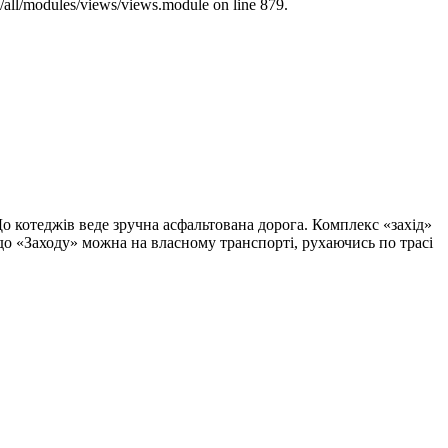
s/all/modules/views/views.module on line 879.
До котеджів веде зручна асфальтована дорога. Комплекс «захід»
 до «Заходу» можна на власному транспорті, рухаючись по трасі