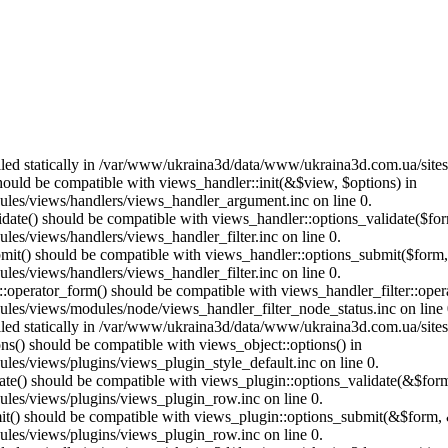
called statically in /var/www/ukraina3d/data/www/ukraina3d.com.ua/site
should be compatible with views_handler::init(&$view, $options) in
les/views/handlers/views_handler_argument.inc on line 0.
alidate() should be compatible with views_handler::options_validate($fo
es/views/handlers/views_handler_filter.inc on line 0.
ubmit() should be compatible with views_handler::options_submit($form
es/views/handlers/views_handler_filter.inc on line 0.
us::operator_form() should be compatible with views_handler_filter::op
es/views/modules/node/views_handler_filter_node_status.inc on line 
called statically in /var/www/ukraina3d/data/www/ukraina3d.com.ua/site
ons() should be compatible with views_object::options() in
es/views/plugins/views_plugin_style_default.inc on line 0.
date() should be compatible with views_plugin::options_validate(&$for
les/views/plugins/views_plugin_row.inc on line 0.
mit() should be compatible with views_plugin::options_submit(&$form, 
les/views/plugins/views_plugin_row.inc on line 0.