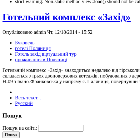
strict warning: Non-static method view::load() should not be 
Готельний комплекс «Захід»
Опубліковано admin Чт, 12/18/2014 - 15:52
Буковель
готелі Поляниця
Готель захід віртуальний тур
проживання в Поляниці
Готельний комплекс «Захід» знаходиться недалеко від гірськоли
складається з трьох двоповерхових котеджів, побудованих з дер
Н-09 з Івано-Франковська у напряму с. Паляниця, повернувши з
Весь текст...
Русский
Пошук
Пошук на сайті: