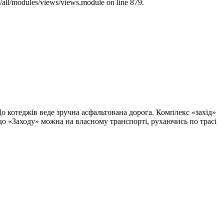
s/all/modules/views/views.module on line 879.
До котеджів веде зручна асфальтована дорога. Комплекс «захід»
 до «Заходу» можна на власному транспорті, рухаючись по трасі