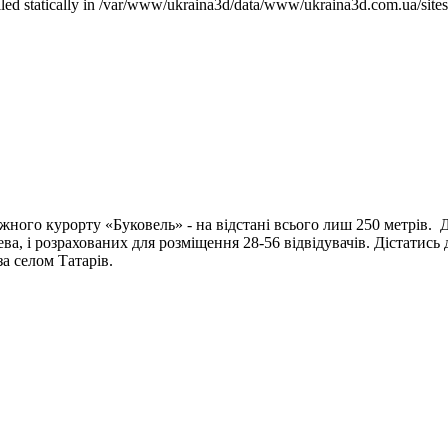
called statically in /var/www/ukraina3d/data/www/ukraina3d.com.ua/site
жного курорту «Буковель» - на відстані всього лиш 250 метрів. 
ева, і розрахованих для розміщення 28-56 відвідувачів. Дістатись
а селом Татарів.