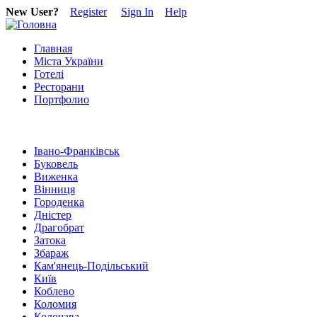
New User?
Register
Sign In
Help
Главная
Міста України
Готелі
Ресторани
Портфолио
Івано-Франківськ
Буковель
Виженка
Вінниця
Городенка
Дністер
Драгобрат
Затока
Збараж
Кам'янець-Подільський
Київ
Коблево
Коломия
Колочава