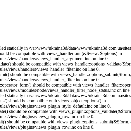
called statically in /var/www/ukraina3d/data/www/ukraina3d.com.ua/site
should be compatible with views_handler::init(&$view, $options) in
les/views/handlers/views_handler_argument.inc on line 0.
alidate() should be compatible with views_handler::options_validate($fo
es/views/handlers/views_handler_filter.inc on line 0.
ubmit() should be compatible with views_handler::options_submit($form
es/views/handlers/views_handler_filter.inc on line 0.
us::operator_form() should be compatible with views_handler_filter::op
es/views/modules/node/views_handler_filter_node_status.inc on line 
called statically in /var/www/ukraina3d/data/www/ukraina3d.com.ua/site
ons() should be compatible with views_object::options() in
es/views/plugins/views_plugin_style_default.inc on line 0.
date() should be compatible with views_plugin::options_validate(&$for
les/views/plugins/views_plugin_row.inc on line 0.
mit() should be compatible with views_plugin::options_submit(&$form, 
les/views/plugins/views_plugin_row.inc on line 0.