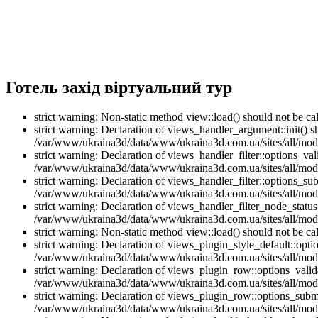
Готель захід віртуальний тур
strict warning: Non-static method view::load() should not be 
strict warning: Declaration of views_handler_argument::init() 
/var/www/ukraina3d/data/www/ukraina3d.com.ua/sites/all/modu
strict warning: Declaration of views_handler_filter::options_v
/var/www/ukraina3d/data/www/ukraina3d.com.ua/sites/all/modul
strict warning: Declaration of views_handler_filter::options_s
/var/www/ukraina3d/data/www/ukraina3d.com.ua/sites/all/modul
strict warning: Declaration of views_handler_filter_node_stat
/var/www/ukraina3d/data/www/ukraina3d.com.ua/sites/all/modul
strict warning: Non-static method view::load() should not be 
strict warning: Declaration of views_plugin_style_default::opti
/var/www/ukraina3d/data/www/ukraina3d.com.ua/sites/all/modul
strict warning: Declaration of views_plugin_row::options_vali
/var/www/ukraina3d/data/www/ukraina3d.com.ua/sites/all/modu
strict warning: Declaration of views_plugin_row::options_sub
/var/www/ukraina3d/data/www/ukraina3d.com.ua/sites/all/modu