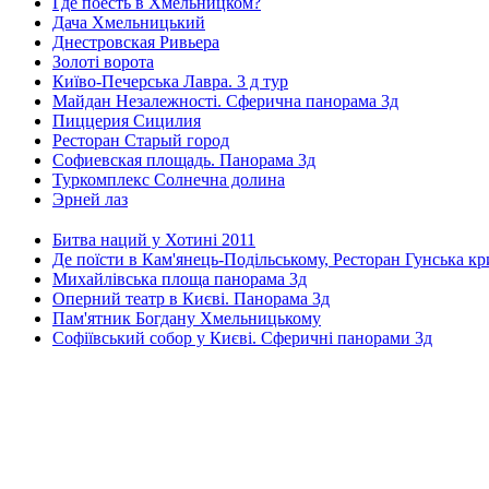
Где поесть в Хмельницком?
Дача Хмельницький
Днестровская Ривьера
Золоті ворота
Київо-Печерська Лавра. 3 д тур
Майдан Незалежності. Сферична панорама 3д
Пиццерия Сицилия
Ресторан Старый город
Софиевская площадь. Панорама 3д
Туркомплекс Солнечна долина
Эрней лаз
Битва наций у Хотині 2011
Де поїсти в Кам'янець-Подільському, Ресторан Гунська к
Михайлівська площа панорама 3д
Оперний театр в Києві. Панорама 3д
Пам'ятник Богдану Хмельницькому
Софіївський собор у Києві. Сферичні панорами 3д