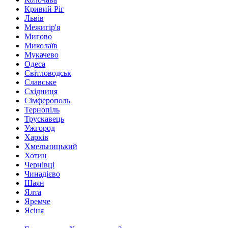
Кривий Ріг
Львів
Межигір'я
Мигово
Миколаїв
Мукачево
Одеса
Світловодськ
Славське
Східниця
Сімферополь
Тернопіль
Трускавець
Ужгород
Харків
Хмельницький
Хотин
Чернівці
Чинадієво
Шаян
Ялта
Яремче
Ясіня