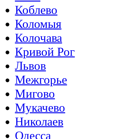
Коблево
Коломыя
Колочава
Кривой Рог
Львов
Межгорье
Мигово
Мукачево
Николаев
Одесса