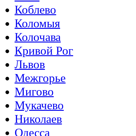
Коблево
Коломыя
Колочава
Кривой Рог
Львов
Межгорье
Мигово
Мукачево
Николаев
Одесса