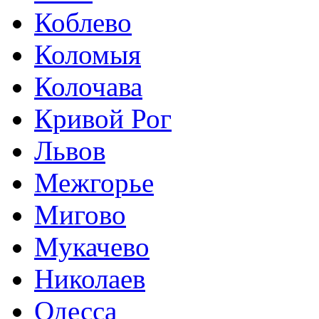
Коблево
Коломыя
Колочава
Кривой Рог
Львов
Межгорье
Мигово
Мукачево
Николаев
Одесса