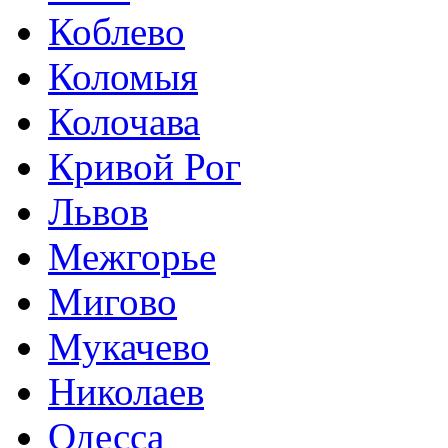
Коблево
Коломыя
Колочава
Кривой Рог
Львов
Межгорье
Мигово
Мукачево
Николаев
Одесса