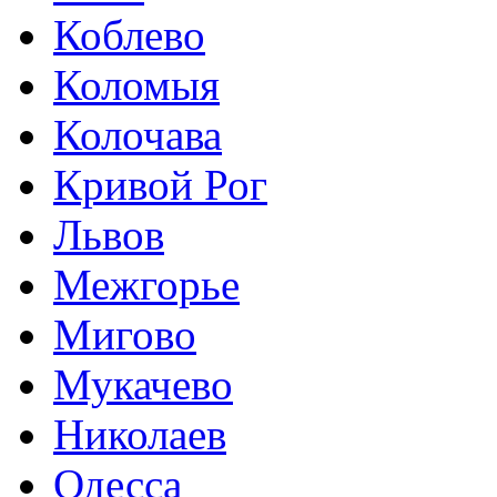
Коблево
Коломыя
Колочава
Кривой Рог
Львов
Межгорье
Мигово
Мукачево
Николаев
Одесса