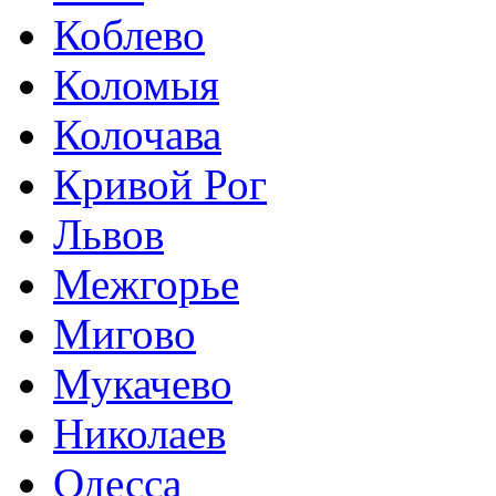
Коблево
Коломыя
Колочава
Кривой Рог
Львов
Межгорье
Мигово
Мукачево
Николаев
Одесса