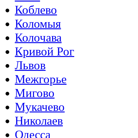
Коблево
Коломыя
Колочава
Кривой Рог
Львов
Межгорье
Мигово
Мукачево
Николаев
Одесса