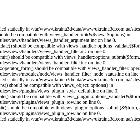
called statically in /var/www/ukraina3d/data/www/ukraina3d.com.ua/site
should be compatible with views_handler::init(&$view, $options) in
les/views/handlers/views_handler_argument.inc on line 0.
alidate() should be compatible with views_handler::options_validate($fo
es/views/handlers/views_handler_filter.inc on line 0.
ubmit() should be compatible with views_handler::options_submit($form
es/views/handlers/views_handler_filter.inc on line 0.
us::operator_form() should be compatible with views_handler_filter::op
es/views/modules/node/views_handler_filter_node_status.inc on line 
called statically in /var/www/ukraina3d/data/www/ukraina3d.com.ua/site
ons() should be compatible with views_object::options() in
es/views/plugins/views_plugin_style_default.inc on line 0.
date() should be compatible with views_plugin::options_validate(&$for
les/views/plugins/views_plugin_row.inc on line 0.
mit() should be compatible with views_plugin::options_submit(&$form, 
les/views/plugins/views_plugin_row.inc on line 0.
called statically in /var/www/ukraina3d/data/www/ukraina3d.com.ua/site