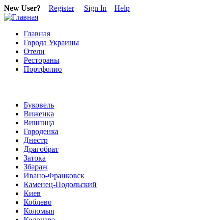
New User?
Register
Sign In
Help
Главная
Города Украины
Отели
Рестораны
Портфолио
Буковель
Виженка
Винница
Городенка
Днестр
Драгобрат
Затока
Збараж
Ивано-Франковск
Каменец-Подольский
Киев
Коблево
Коломыя
Колочава