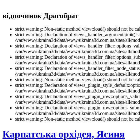
відпочинок Драгобрат
strict warning: Non-static method view::load() should not be 
strict warning: Declaration of views_handler_argument::init() 
/var/www/ukraina3d/data/www/ukraina3d.com.ua/sites/all/modu
strict warning: Declaration of views_handler_filter::options_v
/var/www/ukraina3d/data/www/ukraina3d.com.ua/sites/all/modul
strict warning: Declaration of views_handler_filter::options_s
/var/www/ukraina3d/data/www/ukraina3d.com.ua/sites/all/modul
strict warning: Declaration of views_handler_filter_node_stat
/var/www/ukraina3d/data/www/ukraina3d.com.ua/sites/all/modul
strict warning: Non-static method view::load() should not be 
strict warning: Declaration of views_plugin_style_default::opti
/var/www/ukraina3d/data/www/ukraina3d.com.ua/sites/all/modul
strict warning: Declaration of views_plugin_row::options_vali
/var/www/ukraina3d/data/www/ukraina3d.com.ua/sites/all/modu
strict warning: Declaration of views_plugin_row::options_sub
/var/www/ukraina3d/data/www/ukraina3d.com.ua/sites/all/modu
strict warning: Non-static method view::load() should not be 
Карпатська орхідея, Ясиня