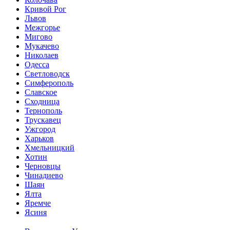
Кривой Рог
Львов
Межгорье
Мигово
Мукачево
Николаев
Одесса
Светловодск
Симферополь
Славское
Сходница
Тернополь
Трускавец
Ужгород
Харьков
Хмельницкий
Хотин
Черновцы
Чинадиево
Шаян
Ялта
Яремче
Ясиня