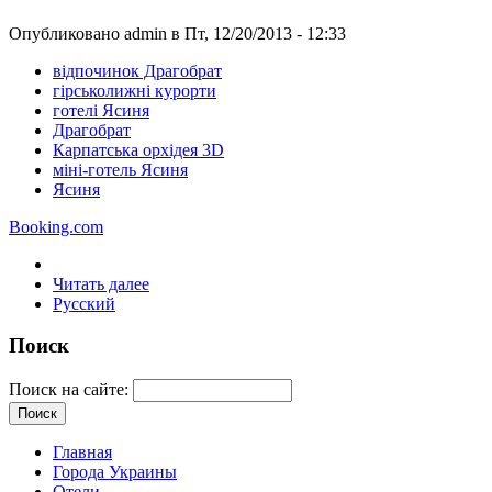
Опубликовано admin в Пт, 12/20/2013 - 12:33
відпочинок Драгобрат
гірськолижні курорти
готелі Ясиня
Драгобрат
Карпатська орхідея 3D
міні-готель Ясиня
Ясиня
Booking.com
Читать далее
Русский
Поиск
Поиск на сайте:
Главная
Города Украины
Отели