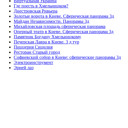
Виртуальная Украина
Где поесть в Хмельницком?
Днестровская Ривьера
Золотые ворота в Киеве. Сферическая панорама 3д
Майдан Независимости. Панорамы 3д
Михайловская площадь сферическая панорама
Оперный театр в Киеве. Сферическая панорама 3д
Памятник Богдану Хмельницкому
Печерская Лавра в Киеве. 3 д тур
Пиццерия Сицилия
Ресторан Старый город
Софиевский собор в Киеве: сферические панорамы 3д
Электроинструмент
Эрней лаз