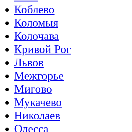
Коблево
Коломыя
Колочава
Кривой Рог
Львов
Межгорье
Мигово
Мукачево
Николаев
Одесса