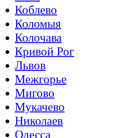
Коблево
Коломыя
Колочава
Кривой Рог
Львов
Межгорье
Мигово
Мукачево
Николаев
Одесса