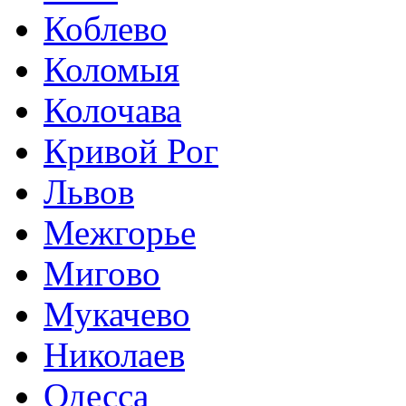
Коблево
Коломыя
Колочава
Кривой Рог
Львов
Межгорье
Мигово
Мукачево
Николаев
Одесса