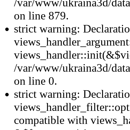
/var/www/ukraina3d/data
on line 879.
strict warning: Declarati
views_handler_argument::
views_handler::init(&$vi
/var/www/ukraina3d/data
on line 0.
strict warning: Declarati
views_handler_filter::opt
compatible with views_ha