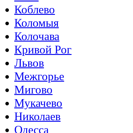
Коблево
Коломыя
Колочава
Кривой Рог
Львов
Межгорье
Мигово
Мукачево
Николаев
Одесса