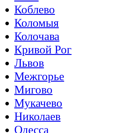
Коблево
Коломыя
Колочава
Кривой Рог
Львов
Межгорье
Мигово
Мукачево
Николаев
Одесса