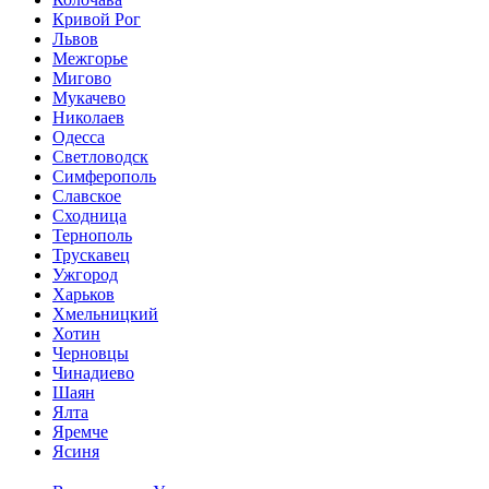
Кривой Рог
Львов
Межгорье
Мигово
Мукачево
Николаев
Одесса
Светловодск
Симферополь
Славское
Сходница
Тернополь
Трускавец
Ужгород
Харьков
Хмельницкий
Хотин
Черновцы
Чинадиево
Шаян
Ялта
Яремче
Ясиня