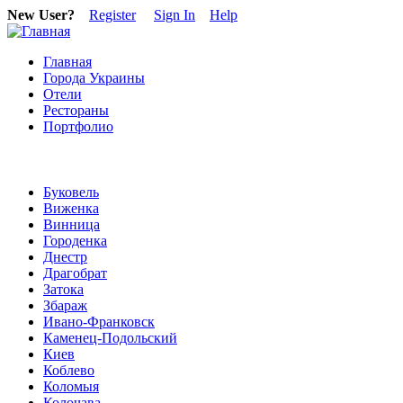
New User?
Register
Sign In
Help
Главная
Города Украины
Отели
Рестораны
Портфолио
Буковель
Виженка
Винница
Городенка
Днестр
Драгобрат
Затока
Збараж
Ивано-Франковск
Каменец-Подольский
Киев
Коблево
Коломыя
Колочава