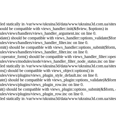
called statically in /var/www/ukraina3d/data/www/ukraina3d.com.ua/site
should be compatible with views_handler::init(&$view, $options) in
les/views/handlers/views_handler_argument.inc on line 0.
alidate() should be compatible with views_handler::options_validate($fo
es/views/handlers/views_handler_filter.inc on line 0.
ubmit() should be compatible with views_handler::options_submit($form
es/views/handlers/views_handler_filter.inc on line 0.
us::operator_form() should be compatible with views_handler_filter::op
es/views/modules/node/views_handler_filter_node_status.inc on line 
called statically in /var/www/ukraina3d/data/www/ukraina3d.com.ua/site
ons() should be compatible with views_object::options() in
es/views/plugins/views_plugin_style_default.inc on line 0.
date() should be compatible with views_plugin::options_validate(&$for
les/views/plugins/views_plugin_row.inc on line 0.
mit() should be compatible with views_plugin::options_submit(&$form, 
les/views/plugins/views_plugin_row.inc on line 0.
called statically in /var/www/ukraina3d/data/www/ukraina3d.com.ua/site