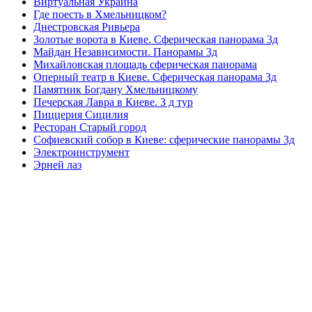
Виртуальная Украина
Где поесть в Хмельницком?
Днестровская Ривьера
Золотые ворота в Киеве. Сферическая панорама 3д
Майдан Независимости. Панорамы 3д
Михайловская площадь сферическая панорама
Оперный театр в Киеве. Сферическая панорама 3д
Памятник Богдану Хмельницкому
Печерская Лавра в Киеве. 3 д тур
Пиццерия Сицилия
Ресторан Старый город
Софиевский собор в Киеве: сферические панорамы 3д
Электроинструмент
Эрней лаз