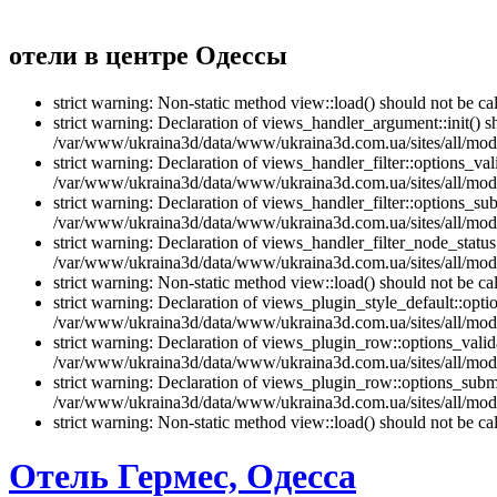
отели в центре Одессы
strict warning: Non-static method view::load() should not be 
strict warning: Declaration of views_handler_argument::init() 
/var/www/ukraina3d/data/www/ukraina3d.com.ua/sites/all/modu
strict warning: Declaration of views_handler_filter::options_v
/var/www/ukraina3d/data/www/ukraina3d.com.ua/sites/all/modul
strict warning: Declaration of views_handler_filter::options_s
/var/www/ukraina3d/data/www/ukraina3d.com.ua/sites/all/modul
strict warning: Declaration of views_handler_filter_node_stat
/var/www/ukraina3d/data/www/ukraina3d.com.ua/sites/all/modul
strict warning: Non-static method view::load() should not be 
strict warning: Declaration of views_plugin_style_default::opti
/var/www/ukraina3d/data/www/ukraina3d.com.ua/sites/all/modul
strict warning: Declaration of views_plugin_row::options_vali
/var/www/ukraina3d/data/www/ukraina3d.com.ua/sites/all/modu
strict warning: Declaration of views_plugin_row::options_sub
/var/www/ukraina3d/data/www/ukraina3d.com.ua/sites/all/modu
strict warning: Non-static method view::load() should not be 
Отель Гермес, Одесса