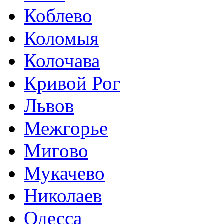
Коблево
Коломыя
Колочава
Кривой Рог
Львов
Межгорье
Мигово
Мукачево
Николаев
Одесса