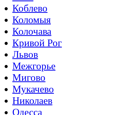
Коблево
Коломыя
Колочава
Кривой Рог
Львов
Межгорье
Мигово
Мукачево
Николаев
Одесса