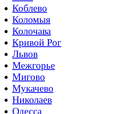
Коблево
Коломыя
Колочава
Кривой Рог
Львов
Межгорье
Мигово
Мукачево
Николаев
Одесса