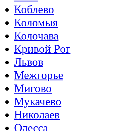
Коблево
Коломыя
Колочава
Кривой Рог
Львов
Межгорье
Мигово
Мукачево
Николаев
Одесса