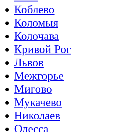
Коблево
Коломыя
Колочава
Кривой Рог
Львов
Межгорье
Мигово
Мукачево
Николаев
Одесса