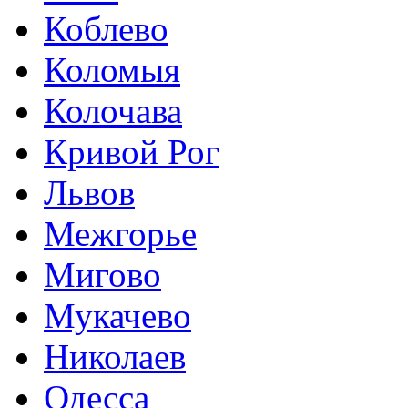
Коблево
Коломыя
Колочава
Кривой Рог
Львов
Межгорье
Мигово
Мукачево
Николаев
Одесса