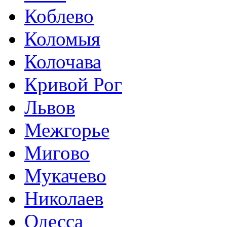
Коблево
Коломыя
Колочава
Кривой Рог
Львов
Межгорье
Мигово
Мукачево
Николаев
Одесса