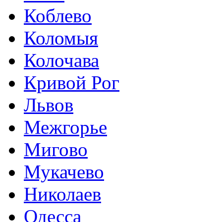
Коблево
Коломыя
Колочава
Кривой Рог
Львов
Межгорье
Мигово
Мукачево
Николаев
Одесса