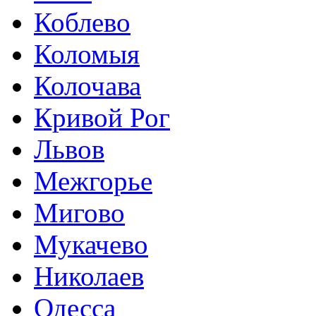
Коблево
Коломыя
Колочава
Кривой Рог
Львов
Межгорье
Мигово
Мукачево
Николаев
Одесса