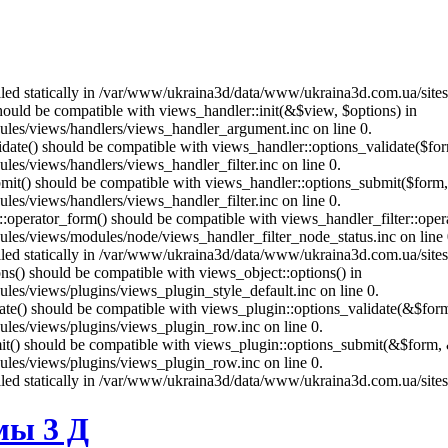
called statically in /var/www/ukraina3d/data/www/ukraina3d.com.ua/site
should be compatible with views_handler::init(&$view, $options) in
les/views/handlers/views_handler_argument.inc on line 0.
alidate() should be compatible with views_handler::options_validate($fo
es/views/handlers/views_handler_filter.inc on line 0.
ubmit() should be compatible with views_handler::options_submit($form
es/views/handlers/views_handler_filter.inc on line 0.
us::operator_form() should be compatible with views_handler_filter::op
es/views/modules/node/views_handler_filter_node_status.inc on line 
called statically in /var/www/ukraina3d/data/www/ukraina3d.com.ua/site
ons() should be compatible with views_object::options() in
es/views/plugins/views_plugin_style_default.inc on line 0.
date() should be compatible with views_plugin::options_validate(&$for
les/views/plugins/views_plugin_row.inc on line 0.
mit() should be compatible with views_plugin::options_submit(&$form, 
les/views/plugins/views_plugin_row.inc on line 0.
called statically in /var/www/ukraina3d/data/www/ukraina3d.com.ua/site
мы 3 Д