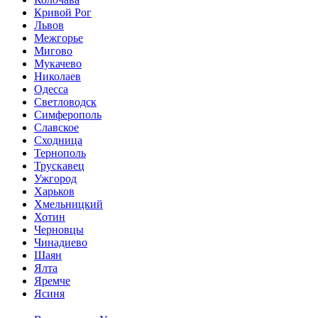
Кривой Рог
Львов
Межгорье
Мигово
Мукачево
Николаев
Одесса
Светловодск
Симферополь
Славское
Сходница
Тернополь
Трускавец
Ужгород
Харьков
Хмельницкий
Хотин
Черновцы
Чинадиево
Шаян
Ялта
Яремче
Ясиня