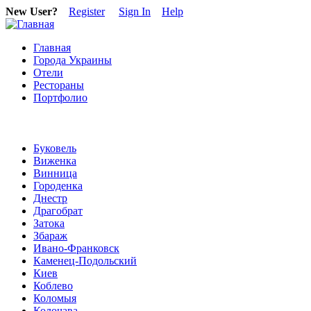
New User?
Register
Sign In
Help
Главная
Города Украины
Отели
Рестораны
Портфолио
Буковель
Виженка
Винница
Городенка
Днестр
Драгобрат
Затока
Збараж
Ивано-Франковск
Каменец-Подольский
Киев
Коблево
Коломыя
Колочава