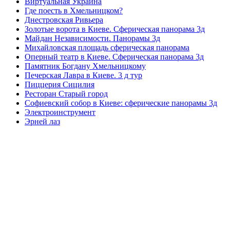
Виртуальная Украина
Где поесть в Хмельницком?
Днестровская Ривьера
Золотые ворота в Киеве. Сферическая панорама 3д
Майдан Независимости. Панорамы 3д
Михайловская площадь сферическая панорама
Оперный театр в Киеве. Сферическая панорама 3д
Памятник Богдану Хмельницкому
Печерская Лавра в Киеве. 3 д тур
Пиццерия Сицилия
Ресторан Старый город
Софиевский собор в Киеве: сферические панорамы 3д
Электроинструмент
Эрней лаз