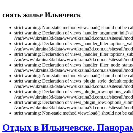
снять жилье Ильичевск
strict warning: Non-static method view::load() should not be 
strict warning: Declaration of views_handler_argument::init() 
/var/www/ukraina3d/data/www/ukraina3d.com.ua/sites/all/modu
strict warning: Declaration of views_handler_filter::options_v
/var/www/ukraina3d/data/www/ukraina3d.com.ua/sites/all/modul
strict warning: Declaration of views_handler_filter::options_s
/var/www/ukraina3d/data/www/ukraina3d.com.ua/sites/all/modul
strict warning: Declaration of views_handler_filter_node_stat
/var/www/ukraina3d/data/www/ukraina3d.com.ua/sites/all/modul
strict warning: Non-static method view::load() should not be 
strict warning: Declaration of views_plugin_style_default::opti
/var/www/ukraina3d/data/www/ukraina3d.com.ua/sites/all/modul
strict warning: Declaration of views_plugin_row::options_vali
/var/www/ukraina3d/data/www/ukraina3d.com.ua/sites/all/modu
strict warning: Declaration of views_plugin_row::options_sub
/var/www/ukraina3d/data/www/ukraina3d.com.ua/sites/all/modu
strict warning: Non-static method view::load() should not be 
Отдых в Ильичевске. Панора