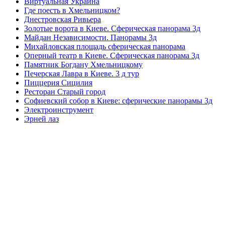
Виртуальная Украина
Где поесть в Хмельницком?
Днестровская Ривьера
Золотые ворота в Киеве. Сферическая панорама 3д
Майдан Независимости. Панорамы 3д
Михайловская площадь сферическая панорама
Оперный театр в Киеве. Сферическая панорама 3д
Памятник Богдану Хмельницкому
Печерская Лавра в Киеве. 3 д тур
Пиццерия Сицилия
Ресторан Старый город
Софиевский собор в Киеве: сферические панорамы 3д
Электроинструмент
Эрней лаз