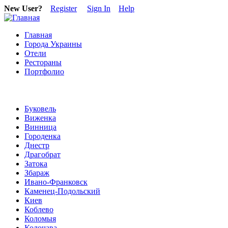
New User?
Register
Sign In
Help
Главная
Города Украины
Отели
Рестораны
Портфолио
Буковель
Виженка
Винница
Городенка
Днестр
Драгобрат
Затока
Збараж
Ивано-Франковск
Каменец-Подольский
Киев
Коблево
Коломыя
Колочава