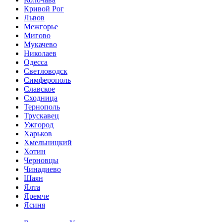
Кривой Рог
Львов
Межгорье
Мигово
Мукачево
Николаев
Одесса
Светловодск
Симферополь
Славское
Сходница
Тернополь
Трускавец
Ужгород
Харьков
Хмельницкий
Хотин
Черновцы
Чинадиево
Шаян
Ялта
Яремче
Ясиня