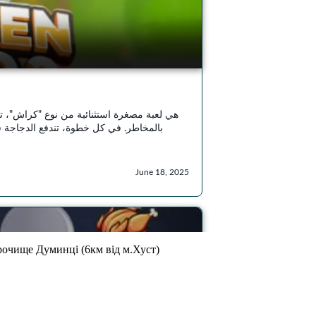
урочище Думинці (6км від м.Хуст)