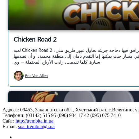
Адреса: 09453, Закарпатська обл., Хустський р-н, с.Велятино, 
Телефони: (03142) 515 95 (096) 934 17 42 (095) 075 7410
Сайт:
http://trembita.in.ua
E-mail:
spa_trembita@i.ua