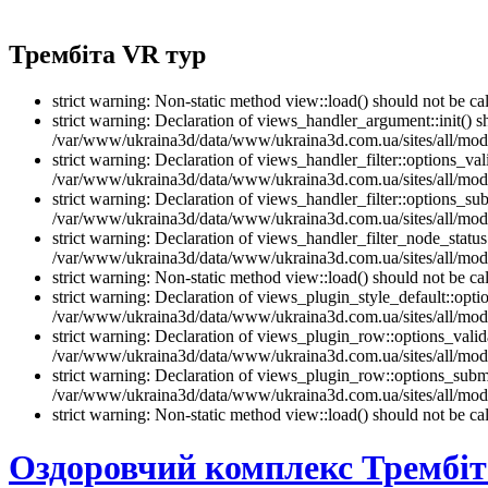
Трембіта VR тур
strict warning: Non-static method view::load() should not be 
strict warning: Declaration of views_handler_argument::init() 
/var/www/ukraina3d/data/www/ukraina3d.com.ua/sites/all/modu
strict warning: Declaration of views_handler_filter::options_v
/var/www/ukraina3d/data/www/ukraina3d.com.ua/sites/all/modul
strict warning: Declaration of views_handler_filter::options_s
/var/www/ukraina3d/data/www/ukraina3d.com.ua/sites/all/modul
strict warning: Declaration of views_handler_filter_node_stat
/var/www/ukraina3d/data/www/ukraina3d.com.ua/sites/all/modul
strict warning: Non-static method view::load() should not be 
strict warning: Declaration of views_plugin_style_default::opti
/var/www/ukraina3d/data/www/ukraina3d.com.ua/sites/all/modul
strict warning: Declaration of views_plugin_row::options_vali
/var/www/ukraina3d/data/www/ukraina3d.com.ua/sites/all/modu
strict warning: Declaration of views_plugin_row::options_sub
/var/www/ukraina3d/data/www/ukraina3d.com.ua/sites/all/modu
strict warning: Non-static method view::load() should not be 
Оздоровчий комплекс Трембіт