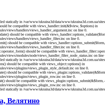
called statically in /var/www/ukraina3d/data/www/ukraina3d.com.ua/site
should be compatible with views_handler::init(&$view, $options) in
les/views/handlers/views_handler_argument.inc on line 0.
alidate() should be compatible with views_handler::options_validate($fo
es/views/handlers/views_handler_filter.inc on line 0.
ubmit() should be compatible with views_handler::options_submit($form
es/views/handlers/views_handler_filter.inc on line 0.
us::operator_form() should be compatible with views_handler_filter::op
es/views/modules/node/views_handler_filter_node_status.inc on line 
called statically in /var/www/ukraina3d/data/www/ukraina3d.com.ua/site
ons() should be compatible with views_object::options() in
es/views/plugins/views_plugin_style_default.inc on line 0.
date() should be compatible with views_plugin::options_validate(&$for
les/views/plugins/views_plugin_row.inc on line 0.
mit() should be compatible with views_plugin::options_submit(&$form, 
les/views/plugins/views_plugin_row.inc on line 0.
called statically in /var/www/ukraina3d/data/www/ukraina3d.com.ua/site
а, Велятино