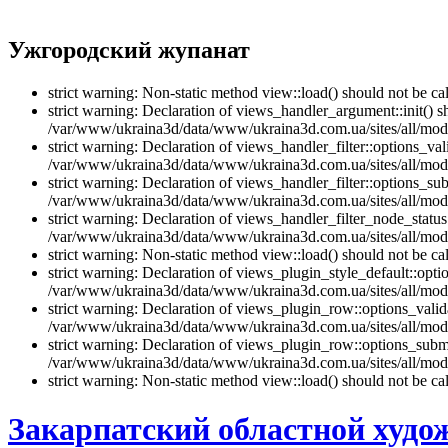
Ужгородский жупанат
strict warning: Non-static method view::load() should not be 
strict warning: Declaration of views_handler_argument::init() 
/var/www/ukraina3d/data/www/ukraina3d.com.ua/sites/all/modu
strict warning: Declaration of views_handler_filter::options_v
/var/www/ukraina3d/data/www/ukraina3d.com.ua/sites/all/modul
strict warning: Declaration of views_handler_filter::options_s
/var/www/ukraina3d/data/www/ukraina3d.com.ua/sites/all/modul
strict warning: Declaration of views_handler_filter_node_stat
/var/www/ukraina3d/data/www/ukraina3d.com.ua/sites/all/modul
strict warning: Non-static method view::load() should not be 
strict warning: Declaration of views_plugin_style_default::opti
/var/www/ukraina3d/data/www/ukraina3d.com.ua/sites/all/modul
strict warning: Declaration of views_plugin_row::options_vali
/var/www/ukraina3d/data/www/ukraina3d.com.ua/sites/all/modu
strict warning: Declaration of views_plugin_row::options_sub
/var/www/ukraina3d/data/www/ukraina3d.com.ua/sites/all/modu
strict warning: Non-static method view::load() should not be 
Закарпатский областной худо