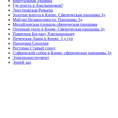
Виртуальная Украина
Где поесть в Хмельницком?
Днестровская Ривьера
Золотые ворота в Киеве. Сферическая панорама 3д
Майдан Независимости. Панорамы 3д
Михайловская площадь сферическая панорама
Оперный театр в Киеве. Сферическая панорама 3д
Памятник Богдану Хмельницкому
Печерская Лавра в Киеве. 3 д тур
Пиццерия Сицилия
Ресторан Старый город
Софиевский собор в Киеве: сферические панорамы 3д
Электроинструмент
Эрней лаз