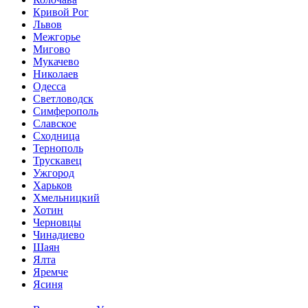
Кривой Рог
Львов
Межгорье
Мигово
Мукачево
Николаев
Одесса
Светловодск
Симферополь
Славское
Сходница
Тернополь
Трускавец
Ужгород
Харьков
Хмельницкий
Хотин
Черновцы
Чинадиево
Шаян
Ялта
Яремче
Ясиня