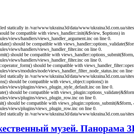
called statically in /var/www/ukraina3d/data/www/ukraina3d.com.ua/site
should be compatible with views_handler::init(&$view, $options) in
les/views/handlers/views_handler_argument.inc on line 0.
alidate() should be compatible with views_handler::options_validate($fo
es/views/handlers/views_handler_filter.inc on line 0.
ubmit() should be compatible with views_handler::options_submit($form
es/views/handlers/views_handler_filter.inc on line 0.
us::operator_form() should be compatible with views_handler_filter::op
es/views/modules/node/views_handler_filter_node_status.inc on line 
called statically in /var/www/ukraina3d/data/www/ukraina3d.com.ua/site
ons() should be compatible with views_object::options() in
es/views/plugins/views_plugin_style_default.inc on line 0.
date() should be compatible with views_plugin::options_validate(&$for
les/views/plugins/views_plugin_row.inc on line 0.
mit() should be compatible with views_plugin::options_submit(&$form, 
les/views/plugins/views_plugin_row.inc on line 0.
called statically in /var/www/ukraina3d/data/www/ukraina3d.com.ua/site
жественный музей. Панорама 3