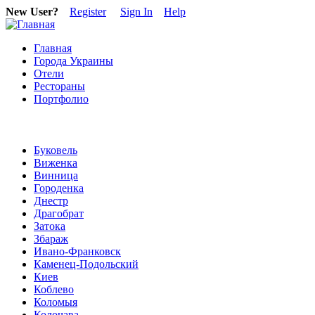
New User?
Register
Sign In
Help
Главная
Города Украины
Отели
Рестораны
Портфолио
Буковель
Виженка
Винница
Городенка
Днестр
Драгобрат
Затока
Збараж
Ивано-Франковск
Каменец-Подольский
Киев
Коблево
Коломыя
Колочава