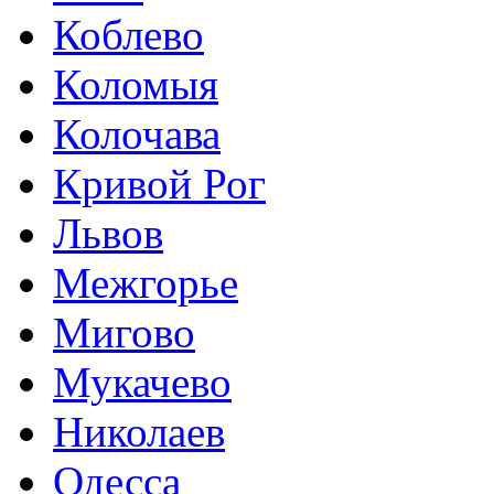
Коблево
Коломыя
Колочава
Кривой Рог
Львов
Межгорье
Мигово
Мукачево
Николаев
Одесса