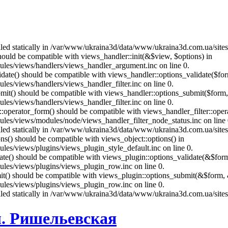
called statically in /var/www/ukraina3d/data/www/ukraina3d.com.ua/site
should be compatible with views_handler::init(&$view, $options) in
les/views/handlers/views_handler_argument.inc on line 0.
alidate() should be compatible with views_handler::options_validate($fo
es/views/handlers/views_handler_filter.inc on line 0.
ubmit() should be compatible with views_handler::options_submit($form
es/views/handlers/views_handler_filter.inc on line 0.
us::operator_form() should be compatible with views_handler_filter::op
es/views/modules/node/views_handler_filter_node_status.inc on line 
called statically in /var/www/ukraina3d/data/www/ukraina3d.com.ua/site
ons() should be compatible with views_object::options() in
es/views/plugins/views_plugin_style_default.inc on line 0.
date() should be compatible with views_plugin::options_validate(&$for
les/views/plugins/views_plugin_row.inc on line 0.
mit() should be compatible with views_plugin::options_submit(&$form, 
les/views/plugins/views_plugin_row.inc on line 0.
called statically in /var/www/ukraina3d/data/www/ukraina3d.com.ua/site
л. Ришельевская