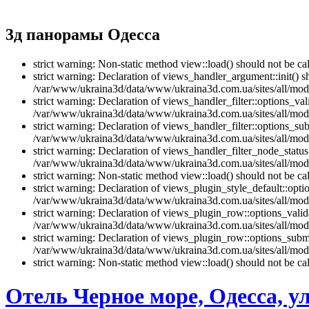
3д панорамы Одесса
strict warning: Non-static method view::load() should not be 
strict warning: Declaration of views_handler_argument::init() 
/var/www/ukraina3d/data/www/ukraina3d.com.ua/sites/all/modu
strict warning: Declaration of views_handler_filter::options_v
/var/www/ukraina3d/data/www/ukraina3d.com.ua/sites/all/modul
strict warning: Declaration of views_handler_filter::options_s
/var/www/ukraina3d/data/www/ukraina3d.com.ua/sites/all/modul
strict warning: Declaration of views_handler_filter_node_stat
/var/www/ukraina3d/data/www/ukraina3d.com.ua/sites/all/modul
strict warning: Non-static method view::load() should not be 
strict warning: Declaration of views_plugin_style_default::opti
/var/www/ukraina3d/data/www/ukraina3d.com.ua/sites/all/modul
strict warning: Declaration of views_plugin_row::options_vali
/var/www/ukraina3d/data/www/ukraina3d.com.ua/sites/all/modu
strict warning: Declaration of views_plugin_row::options_sub
/var/www/ukraina3d/data/www/ukraina3d.com.ua/sites/all/modu
strict warning: Non-static method view::load() should not be 
Отель Черное море, Одесса, у