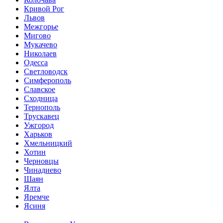
Кривой Рог
Львов
Межгорье
Мигово
Мукачево
Николаев
Одесса
Светловодск
Симферополь
Славское
Сходница
Тернополь
Трускавец
Ужгород
Харьков
Хмельницкий
Хотин
Черновцы
Чинадиево
Шаян
Ялта
Яремче
Ясиня