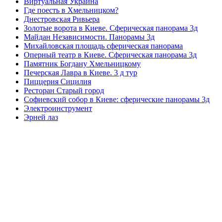
Виртуальная Украина
Где поесть в Хмельницком?
Днестровская Ривьера
Золотые ворота в Киеве. Сферическая панорама 3д
Майдан Независимости. Панорамы 3д
Михайловская площадь сферическая панорама
Оперный театр в Киеве. Сферическая панорама 3д
Памятник Богдану Хмельницкому
Печерская Лавра в Киеве. 3 д тур
Пиццерия Сицилия
Ресторан Старый город
Софиевский собор в Киеве: сферические панорамы 3д
Электроинструмент
Эрней лаз