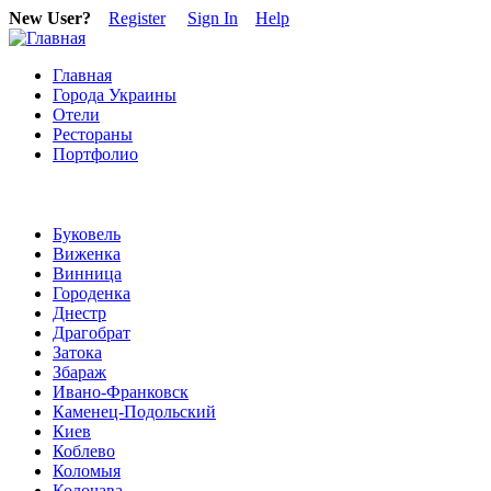
New User?
Register
Sign In
Help
Главная
Города Украины
Отели
Рестораны
Портфолио
Буковель
Виженка
Винница
Городенка
Днестр
Драгобрат
Затока
Збараж
Ивано-Франковск
Каменец-Подольский
Киев
Коблево
Коломыя
Колочава