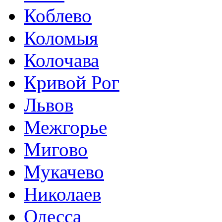
Коблево
Коломыя
Колочава
Кривой Рог
Львов
Межгорье
Мигово
Мукачево
Николаев
Одесса