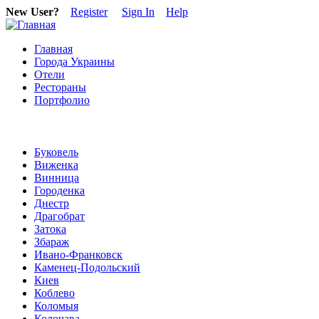
New User?
Register
Sign In
Help
Главная
Города Украины
Отели
Рестораны
Портфолио
Буковель
Виженка
Винница
Городенка
Днестр
Драгобрат
Затока
Збараж
Ивано-Франковск
Каменец-Подольский
Киев
Коблево
Коломыя
Колочава