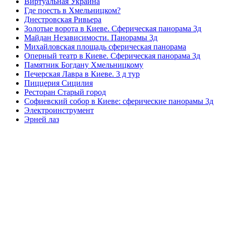
Виртуальная Украина
Где поесть в Хмельницком?
Днестровская Ривьера
Золотые ворота в Киеве. Сферическая панорама 3д
Майдан Независимости. Панорамы 3д
Михайловская площадь сферическая панорама
Оперный театр в Киеве. Сферическая панорама 3д
Памятник Богдану Хмельницкому
Печерская Лавра в Киеве. 3 д тур
Пиццерия Сицилия
Ресторан Старый город
Софиевский собор в Киеве: сферические панорамы 3д
Электроинструмент
Эрней лаз