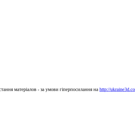
стання матеріалов - за умови гіперпосилання на
http://ukraine3d.c