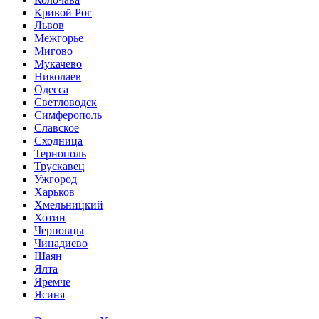
Кривой Рог
Львов
Межгорье
Мигово
Мукачево
Николаев
Одесса
Светловодск
Симферополь
Славское
Сходница
Тернополь
Трускавец
Ужгород
Харьков
Хмельницкий
Хотин
Черновцы
Чинадиево
Шаян
Ялта
Яремче
Ясиня