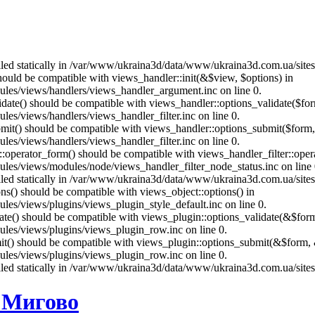
called statically in /var/www/ukraina3d/data/www/ukraina3d.com.ua/site
should be compatible with views_handler::init(&$view, $options) in
les/views/handlers/views_handler_argument.inc on line 0.
alidate() should be compatible with views_handler::options_validate($fo
es/views/handlers/views_handler_filter.inc on line 0.
ubmit() should be compatible with views_handler::options_submit($form
es/views/handlers/views_handler_filter.inc on line 0.
us::operator_form() should be compatible with views_handler_filter::op
es/views/modules/node/views_handler_filter_node_status.inc on line 
called statically in /var/www/ukraina3d/data/www/ukraina3d.com.ua/site
ons() should be compatible with views_object::options() in
es/views/plugins/views_plugin_style_default.inc on line 0.
date() should be compatible with views_plugin::options_validate(&$for
les/views/plugins/views_plugin_row.inc on line 0.
mit() should be compatible with views_plugin::options_submit(&$form, 
les/views/plugins/views_plugin_row.inc on line 0.
called statically in /var/www/ukraina3d/data/www/ukraina3d.com.ua/site
 Мигово