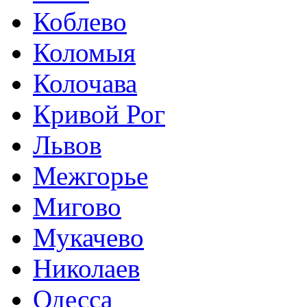
Коблево
Коломыя
Колочава
Кривой Рог
Львов
Межгорье
Мигово
Мукачево
Николаев
Одесса