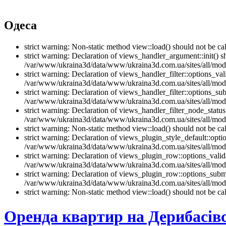
Одеса
strict warning: Non-static method view::load() should not be 
strict warning: Declaration of views_handler_argument::init() 
/var/www/ukraina3d/data/www/ukraina3d.com.ua/sites/all/modu
strict warning: Declaration of views_handler_filter::options_v
/var/www/ukraina3d/data/www/ukraina3d.com.ua/sites/all/modul
strict warning: Declaration of views_handler_filter::options_s
/var/www/ukraina3d/data/www/ukraina3d.com.ua/sites/all/modul
strict warning: Declaration of views_handler_filter_node_stat
/var/www/ukraina3d/data/www/ukraina3d.com.ua/sites/all/modul
strict warning: Non-static method view::load() should not be 
strict warning: Declaration of views_plugin_style_default::opti
/var/www/ukraina3d/data/www/ukraina3d.com.ua/sites/all/modul
strict warning: Declaration of views_plugin_row::options_vali
/var/www/ukraina3d/data/www/ukraina3d.com.ua/sites/all/modu
strict warning: Declaration of views_plugin_row::options_sub
/var/www/ukraina3d/data/www/ukraina3d.com.ua/sites/all/modu
strict warning: Non-static method view::load() should not be 
Оренда квартир на Дерибасів