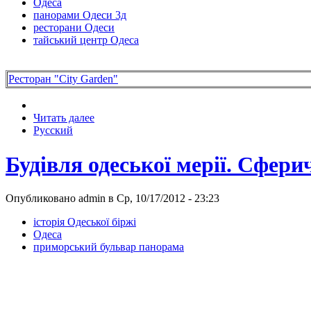
Одеса
панорами Одеси 3д
ресторани Одеси
тайський центр Одеса
Ресторан "City Garden"
Читать далее
Русский
Будівля одеської мерії. Сфер
Опубликовано admin в Ср, 10/17/2012 - 23:23
історія Одеської біржі
Одеса
приморський бульвар панорама