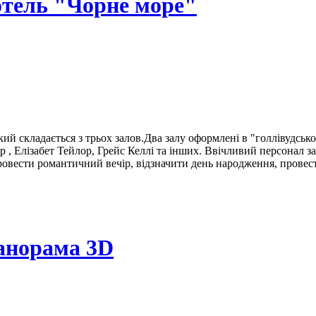
отель "Чорне море"
кий складається з трьох залов.Два залу оформлені в "голлівудсько
ер , Елізабет Тейлор, Грейс Келлі та інших. Ввічливий персонал 
провести романтичний вечір, відзначити день народження, провес
Панорама 3D