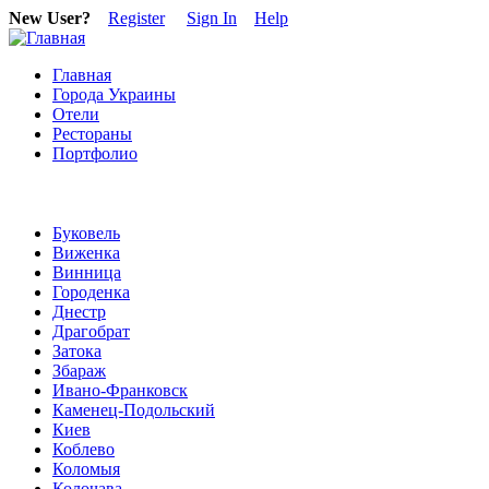
New User?
Register
Sign In
Help
Главная
Города Украины
Отели
Рестораны
Портфолио
Буковель
Виженка
Винница
Городенка
Днестр
Драгобрат
Затока
Збараж
Ивано-Франковск
Каменец-Подольский
Киев
Коблево
Коломыя
Колочава