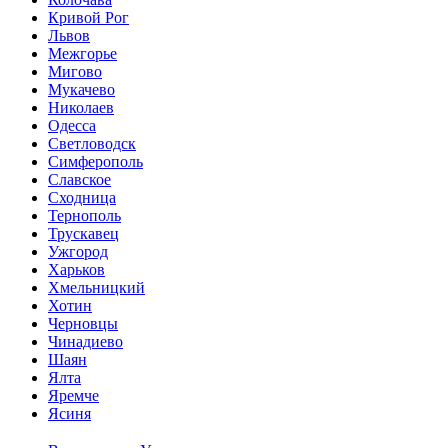
Кривой Рог
Львов
Межгорье
Мигово
Мукачево
Николаев
Одесса
Светловодск
Симферополь
Славское
Сходница
Тернополь
Трускавец
Ужгород
Харьков
Хмельницкий
Хотин
Черновцы
Чинадиево
Шаян
Ялта
Яремче
Ясиня