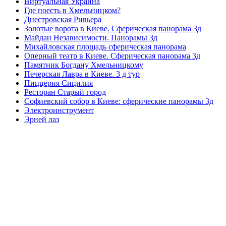
Виртуальная Украина
Где поесть в Хмельницком?
Днестровская Ривьера
Золотые ворота в Киеве. Сферическая панорама 3д
Майдан Независимости. Панорамы 3д
Михайловская площадь сферическая панорама
Оперный театр в Киеве. Сферическая панорама 3д
Памятник Богдану Хмельницкому
Печерская Лавра в Киеве. 3 д тур
Пиццерия Сицилия
Ресторан Старый город
Софиевский собор в Киеве: сферические панорамы 3д
Электроинструмент
Эрней лаз