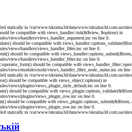
called statically in /var/www/ukraina3d/data/www/ukraina3d.com.ua/site
should be compatible with views_handler::init(&$view, $options) in
les/views/handlers/views_handler_argument.inc on line 0.
alidate() should be compatible with views_handler::options_validate($fo
es/views/handlers/views_handler_filter.inc on line 0.
ubmit() should be compatible with views_handler::options_submit($form
es/views/handlers/views_handler_filter.inc on line 0.
us::operator_form() should be compatible with views_handler_filter::op
es/views/modules/node/views_handler_filter_node_status.inc on line 
called statically in /var/www/ukraina3d/data/www/ukraina3d.com.ua/site
ons() should be compatible with views_object::options() in
es/views/plugins/views_plugin_style_default.inc on line 0.
date() should be compatible with views_plugin::options_validate(&$for
les/views/plugins/views_plugin_row.inc on line 0.
mit() should be compatible with views_plugin::options_submit(&$form, 
les/views/plugins/views_plugin_row.inc on line 0.
called statically in /var/www/ukraina3d/data/www/ukraina3d.com.ua/site
ській