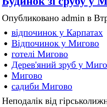
Будинок зі срубу у 
Опубликовано admin в Втр,
відпочинок у Карпатах
Відпочинок у Мигово
готелі Мигово
Дерев'яний зруб у Миг
Мигово
садиби Мигово
Неподалік від гірськолижн