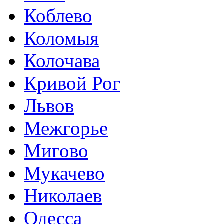
Коблево
Коломыя
Колочава
Кривой Рог
Львов
Межгорье
Мигово
Мукачево
Николаев
Одесса