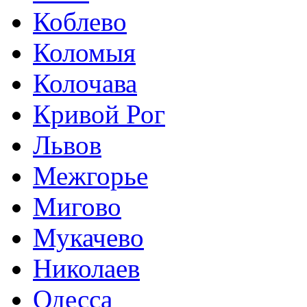
Коблево
Коломыя
Колочава
Кривой Рог
Львов
Межгорье
Мигово
Мукачево
Николаев
Одесса