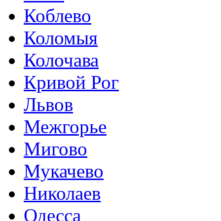
Коблево
Коломыя
Колочава
Кривой Рог
Львов
Межгорье
Мигово
Мукачево
Николаев
Одесса