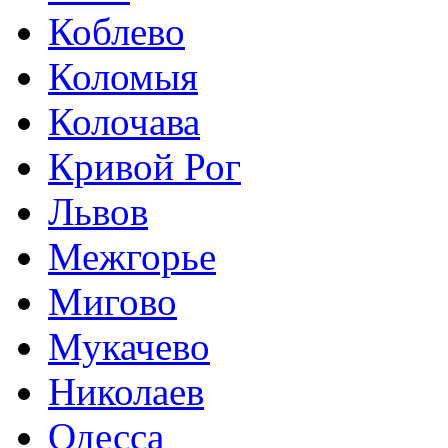
Коблево
Коломыя
Колочава
Кривой Рог
Львов
Межгорье
Мигово
Мукачево
Николаев
Одесса