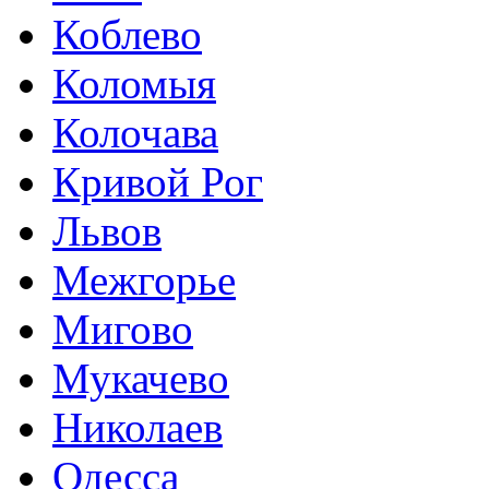
Коблево
Коломыя
Колочава
Кривой Рог
Львов
Межгорье
Мигово
Мукачево
Николаев
Одесса