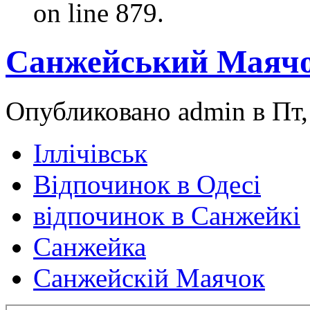
on line 879.
Санжейський Маяч
Опубликовано admin в Пт, 
Іллічівськ
Відпочинок в Одесі
відпочинок в Санжейкі
Санжейка
Санжейскій Маячок