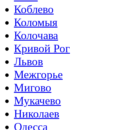
Коблево
Коломыя
Колочава
Кривой Рог
Львов
Межгорье
Мигово
Мукачево
Николаев
Одесса